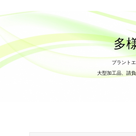
多
プラントエ
大型加工品、請負