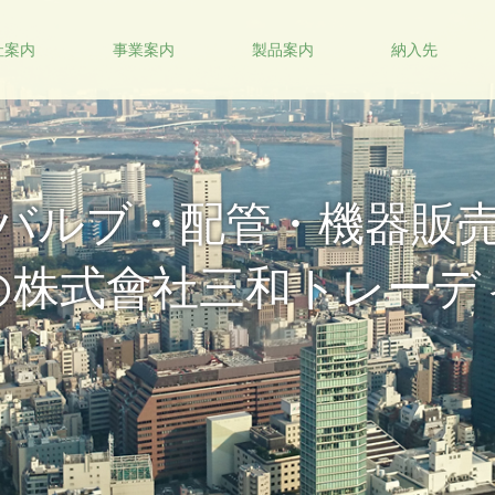
社案内
事業案内
製品案内
納入先
験で、最良のフロー・特
ご提案します