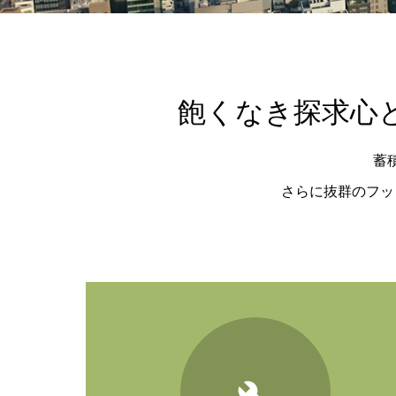
飽くなき探求心
蓄
さらに抜群のフッ
icon30
icon19