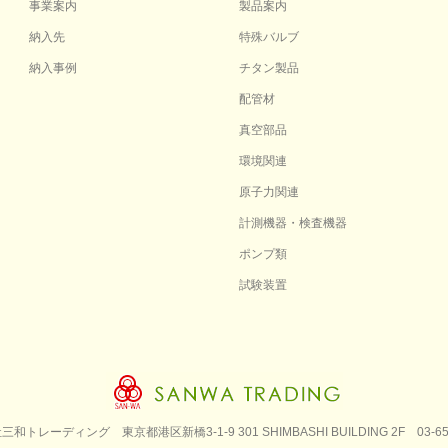
事業案内
製品案内
納入先
特殊バルブ
納入事例
チタン製品
配管材
真空部品
環境関連
原子力関連
計測機器・検査機器
ポンプ類
試験装置
社三和トレーディング
東京都港区新橋3-1-9 301 SHIMBASHI BUILDING 2F
03-6